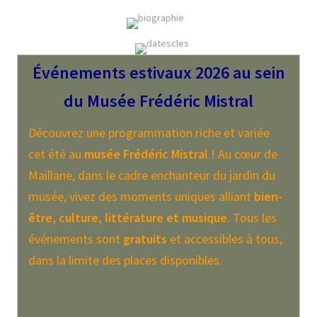
Événements estivaux 2026 au sein
du Musée Frédéric Mistral
Découvrez une programmation riche et variée
cet été au
musée Frédéric Mistral
! Au cœur de
Maillane, dans le cadre enchanteur du jardin du
musée, vivez des moments uniques alliant
bien-
être, culture, littérature et musique
. Tous les
événements sont
gratuits
et accessibles à tous,
dans la limite des places disponibles.